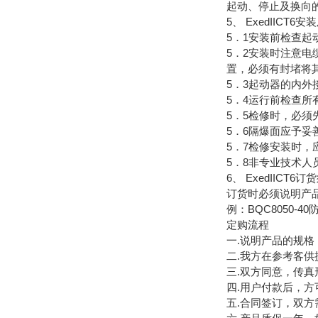
起动、停止及换向
5、
ExedIICT6
5．1安装前检查
5．2安装时注意
置，必须有封堵将
5．3起动器的内外
5．4运行前检查
5．5检修时，必
5．6隔爆面应予
5．7检修安装时，
5．8非专业技术人
6、
ExedIICT6订
订货时必须说明产
例：BQC8050-4
定购流程
一.说明产品的规
二.我方在参考客
三.双方同意，传
四.用户付款后，方
五.合同签订，双