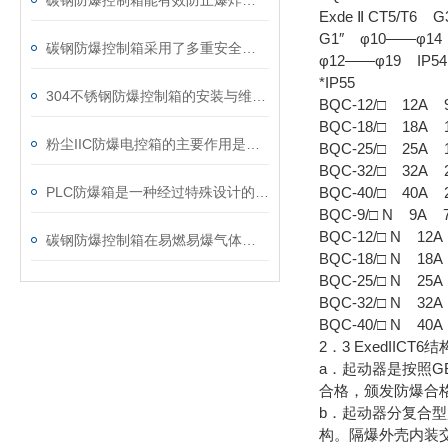
碳钢防爆控制箱能有效防止爆炸事故的发生
Exde Ⅱ CT5/T6 G3
G1″ φ10——φ14
碳钢防爆控制箱采用了多重安全防护设计
φ12——φ19 IP54
*IP55
304不锈钢防爆控制箱的安装与维护要点
BQC-12/□ 12A 
BQC-18/□ 18A 
粉尘IIC防爆电控箱的主要作用是隔离点火源
BQC-25/□ 25A
BQC-32/□ 32A 
PLC防爆箱是一种经过特殊设计的电气设备外壳
BQC-40/□ 40A 
BQC-9/□ N 9A
BQC-12/□ N 12
碳钢防爆控制箱在易燃易爆气体的环境中表现出色
BQC-18/□ N 18
BQC-25/□ N 25
BQC-32/□ N 32
BQC-40/□ N 40
2．3
ExedIICT6
a．起动器是按照GB
合格，颁发防爆合
b．起动器分复合
构。隔爆外壳内装