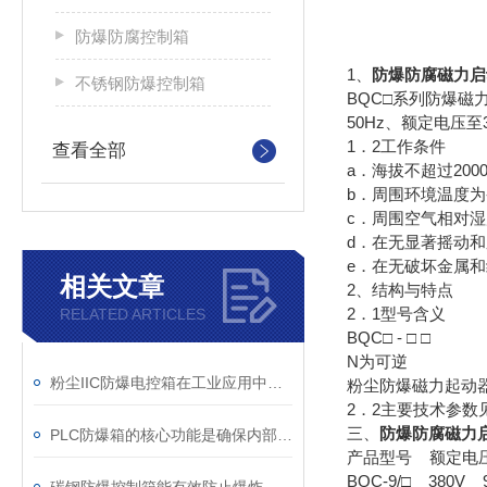
防爆防腐控制箱
1、
防爆防腐磁力启动器
不锈钢防爆控制箱
BQC□系列防爆磁
50Hz、额定电压
1．2工作条件
查看全部
a．海拔不超过200
b．周围环境温度为-
c．周围空气相对湿
d．在无显著摇动
e．在无破坏金属
相关文章
2、结构与特点
2．1型号含义
RELATED ARTICLES
BQC□ - □ □
N为可逆
粉尘IIC防爆电控箱在工业应用中展现出了多项实用价值
粉尘防爆磁力起动
2．2主要技术参数
三、
防爆防腐磁力启动器
PLC防爆箱的核心功能是确保内部电子元件在危险的环境中安全运行
产品型号 额定电
BQC-9/□ 380V 