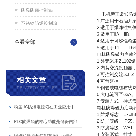
防爆防腐控制箱
电机旁正反转防
1.广泛用于石油开
不锈钢防爆控制箱
2.适用于爆炸性气
3.适用于ⅡA、ⅡB
4.适用于可燃性粉
查看全部
5.适用于T1——T
电机防爆磁力启动
1.外壳采用ZL1
2.内装交流接触
3.可控制交流50
相关文章
4.可带远控；
5.钢管或电缆布线
RELATED ARTICLES
6.大电流可至63A。
7.安装方式：挂式
粉尘IIC防爆电控箱在工业应用中展现出了多项实用价值
电机防爆磁力启动
1.防爆标志：ExdⅡB
2.防护等级：IP55、
PLC防爆箱的核心功能是确保内部电子元件在危险的环境中安全运行
3.防腐等级：WF1，
4.安装形式：挂式