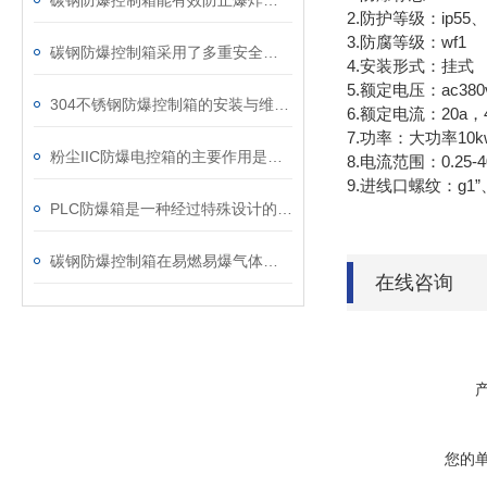
碳钢防爆控制箱能有效防止爆炸事故的发生
2.防护等级：ip55、i
3.防腐等级：wf1
碳钢防爆控制箱采用了多重安全防护设计
4.安装形式：挂式
5.额定电压：ac380
304不锈钢防爆控制箱的安装与维护要点
6.额定电流：20a，4
7.功率：大功率10k
粉尘IIC防爆电控箱的主要作用是隔离点火源
8.电流范围：0.25-4
9.进线口螺纹：g1”、g
PLC防爆箱是一种经过特殊设计的电气设备外壳
碳钢防爆控制箱在易燃易爆气体的环境中表现出色
在线咨询
您的