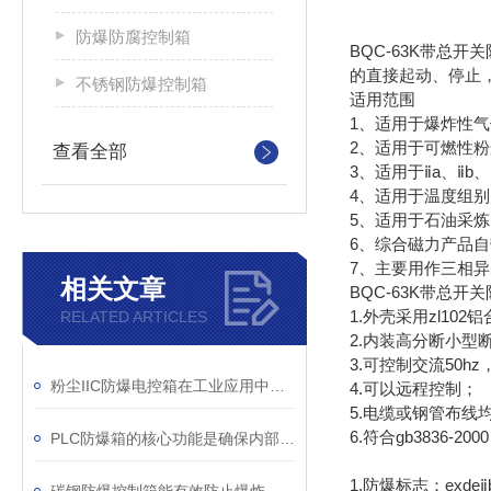
防爆防腐控制箱
BQC-63K带总
的直接起动、停止
不锈钢防爆控制箱
适用范围
1、适用于爆炸性气
2、适用于可燃性粉
查看全部
3、适用于ⅱa、ⅱb
4、适用于温度组别为
5、适用于石油采
6、综合磁力产品
7、主要用作三相
相关文章
BQC-63K带总
1.外壳采用zl1
RELATED ARTICLES
2.内装高分断小型
3.可控制交流50
粉尘IIC防爆电控箱在工业应用中展现出了多项实用价值
4.可以远程控制；
5.电缆或钢管布线
6.符合gb3836-20
PLC防爆箱的核心功能是确保内部电子元件在危险的环境中安全运行
1.防爆标志：exdeⅱbt