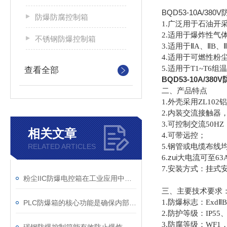
BQD53-10A/3
防爆防腐控制箱
1.
广泛用于石油开
2.
适用于爆炸性气
不锈钢防爆控制箱
3.
适用于
Ⅱ
A
、
Ⅱ
B
、
Ⅱ
4.
适用于可燃性粉
5.
适用于
T1~T6
组温
查看全部
BQD53-10A/38
二、产品特点
1.
外壳采用
ZL102
铝
2.
内装交流接触器
3.
可控制交流
50HZ
相关文章
4.
可带远控；
5.
钢管或电缆布线
RELATED ARTICLES
6.
zui大电流可至
63
7.
安装方式：挂式
粉尘IIC防爆电控箱在工业应用中展现出了多项实用价值
三、主要技术要求
1.
防爆标志：
Exd
Ⅱ
B
PLC防爆箱的核心功能是确保内部电子元件在危险的环境中安全运行
2.
防护等级：
IP55
3.
防腐等级：
WF1