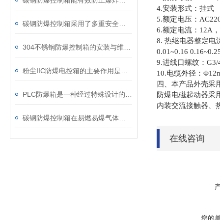
碳钢防爆控制箱能有效防止爆炸事故的发生
4.
安装形式：挂式
5.
额定电压：
AC22
碳钢防爆控制箱采用了多重安全防护设计
6.
额定电流：
12A
，
8.
热继电器整定电
304不锈钢防爆控制箱的安装与维护要点
0.01~0.16 0.16~0.2
9.
进线口螺纹：
G3/
粉尘IIC防爆电控箱的主要作用是隔离点火源
10.
电缆外径：
Φ12
四、本产品外壳采
PLC防爆箱是一种经过特殊设计的电气设备外壳
防爆电磁起动器采
内装交流接触器、
碳钢防爆控制箱在易燃易爆气体的环境中表现出色
在线咨询
您的