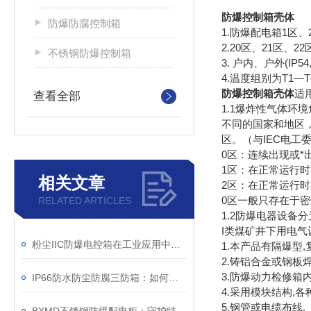
防爆控制箱壳体
防爆防腐控制箱
1.防爆配电箱1区
2.20区、21区、
不锈钢防爆控制箱
3. 户内、户外(IP54,
4.温度组别为T1—
防爆控制箱壳体
适
查看全部
1.1爆炸性气体环
不同的国家和地区
区。（与IEC电工
0区：连续出现或*
1区：在正常运行
相关文章
2区：在正常运行
0区一般只存在于
RELATED ARTICLES
1.2防爆电器设备
I类煤矿井下用电气
粉尘IIC防爆电控箱在工业应用中展现出了多项实用价值
1.
本产品有隔爆型,
2.铸铝合金或钢板
3.防爆动力检修箱
IP66防水防尘防腐三防箱：如何守护精密设备的安全？
4.采用模块结构,
5.钢管或电缆布线.