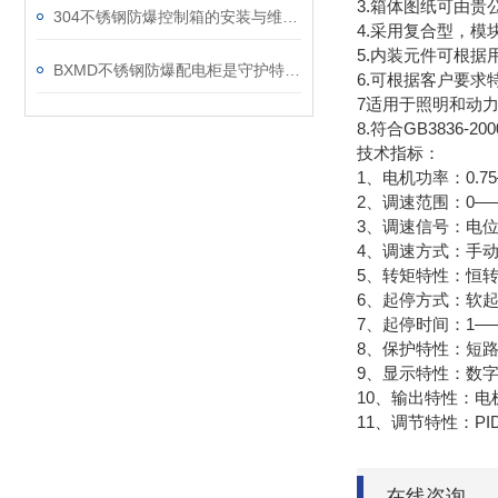
3.箱体图纸可由贵
304不锈钢防爆控制箱的安装与维护要点
4.采用复合型，
5.内装元件可根据
BXMD不锈钢防爆配电柜是守护特殊环境的电力安全设备
6.可根据客户要
7适用于照明和动
8.符合GB3836-20
技术指标：
1、电机功率：0.75
2、调速范围：0—
3、调速信号：电位
4、调速方式：手
5、转矩特性：恒
6、起停方式：软
7、起停时间：1——
8、保护特性：短
9、显示特性：数
10、输出特性：电
11、调节特性：P
在线咨询