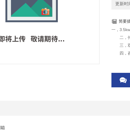
更新时间：
简要
一，3.5
二，传
三，双方
六，发货
制箱