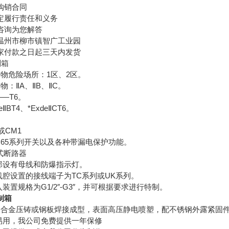
购销合同
定履行责任和义务
咨询为您解答
温州市柳市镇智广工业园
家付款之日起三天内发货
制箱
物危险场所：1区、2区。
物：ⅡA、ⅡB、ⅡC。
—T6。
BT4、*ExdeⅡCT6。
或CM1
C65系列开关以及各种带漏电保护功能。
壳式断路器
内部设有母线和防爆指示灯。
线腔设置的接线端子为TC系列或UK系列。
装置规格为G1/2″-G3″，并可根据要求进行特制。
制箱
02铝合金压铸或钢板焊接成型，表面高压静电喷塑，配不锈钢外露紧固
全易用，我公司免费提供一年保修