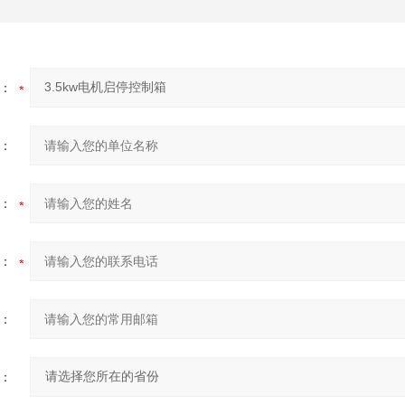
：
：
：
：
：
：