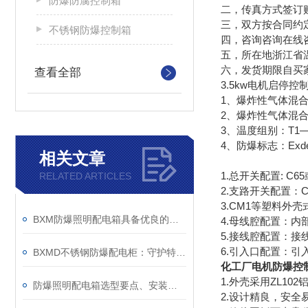
防爆防腐控制箱
二，传真方式签订
三，双方按合同约
不锈钢防爆控制箱
四，咨询咨询在线
五，所在地浙江省
六，发货期限自买
查看全部
3.5kw电机启停控
1、爆炸性气体混合
2、爆炸性气体混合
3、温度组别：T1—
4、防爆标志：ExdeⅡ
相关文章
1.总开关配置: C65
RELATED ARTICLES
2.支路开关配置：
3.CM1等塑料外
BXM防爆照明配电箱具备优良的防尘防水功能
4.母线腔配置：
5.接线腔配置：接
6.引入口配置：引入
BXMD不锈钢防爆配电柜：守护特殊环境的电力安全设备
化工厂电机防爆控
1.外壳采用ZL1
防爆照明配电箱选型要点、安装与维护
2.设计精良，安