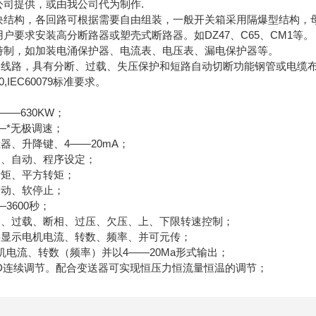
公司提供，或由我公司代为制作.
模块结构，各回路可根据需要自由组装，一般开关箱采用隔爆型结构，
用户要求安装高分断路器或塑壳式断路器。如DZ47、C65、CM1等。
求特制，如加装电涌保护器、电流表、电压表、漏电保护器等。
力线路，具有分断、过载、失压保护和短路自动切断功能钢管或电缆布
00,IEC60079标准要求。
——630KW；
—*无极调速；
器、升降键、4——20mA；
动、自动、程序设定；
转矩、平方转矩；
起动、软停止；
3600秒；
路、过载、断相、过压、欠压、上、下限转速控制；
字显示电机电流、转数、频率、并可元传；
机电流、转数（频率）并以4——20Ma形式输出；
ID连续调节。配合变送器可实现恒压力恒流量恒温的调节；