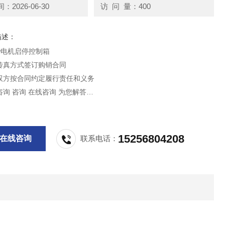
2026-06-30
访 问 量：400
描述：
kw电机启停控制箱
真方式签订购销合同
按合同约定履行责任和义务
四，咨询 咨询 在线咨询 为您解答
五，所在地 浙江省温州市柳市镇智广工业园
期限 自买家付款之日起三天内发货
15256804208
在线咨询
联系电话：