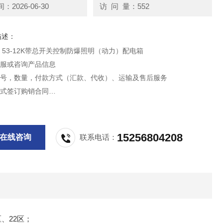
2026-06-30
访 问 量：552
描述：
）53-12K带总开关控制防爆照明（动力）配电箱
客服或咨询产品信息
型号，数量，付款方式（汇款、代收）、运输及售后服务
方式签订购销合同
按合同约定履行责任和义务
15256804208
在线咨询
联系电话：
区、22区；