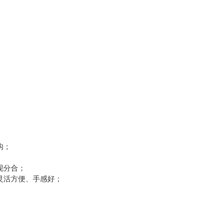
构；
现分合；
灵活方便、手感好；