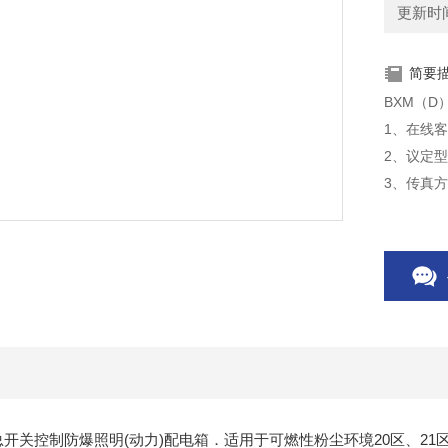
更新时间：
简要
BXM（D
1、在线
2、议定
3、传真
4、双方
2K带总开关控制防爆照明(动力)配电箱．适用于可燃性粉尘环境20区、21