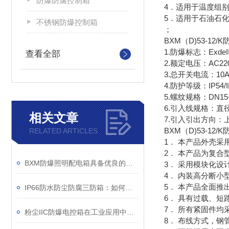
防爆防腐控制箱
4．适用于温度组别
5．适用于石油石
不锈钢防爆控制箱
；
BXM（D)53-
1.防爆标志：ExdeIIBT
查看全部
2.额定电压：AC220/
3.总开关电流：10
4.防护等级：IP54/I
5.螺纹规格：DN15-D
6.引入线规格：直径
相关文章
7.引入引出方向
BXM（D)53-
RELATED ARTICLES
1． 本产品外壳
2． 本产品为复
BXM防爆照明配电箱具备优良的防尘防水功能
3． 采用模块化
4． 内装高分断
5． 本产品全面
IP66防水防尘防腐三防箱：如何守护精密设备的安全？
6． 具有过载、
7． 所有紧固件均
粉尘IIC防爆电控箱在工业应用中展现出了多项实用价值
8． 布线方式，