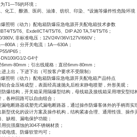
为T1—T6的环境；
化、化工、酿酒、医药、油漆、纺织、印染、*设施等爆炸性危险环境
12/K防爆照明（动力）配电箱防爆应急电源开关配电箱技术参数
4/T5/T6、ExdeIICT4/T5/T6、DIP A20 TA,T4/T5/T6；
380V, 非标准电压：12V/24V/36V/127V/660V；
A—800A；分开关电流：1A—630A；
P55/IP65；
N100/G1/2-G4寸
6mm-80mm；引出线规格：直径6mm-80mm；
：上进上出，下进下出（可按客户要求不受限制）
12/K防爆照明（动力）配电箱防爆应急电源开关配电箱产品特点
采用铝合金压铸成型，表面经高速抛丸后粉末静电喷塑，外形美观；
合型防爆结构，开关箱采用隔爆型结构，母线箱及接线箱采用增安型结
设计，各种回路可以自由组合；
小型漏电断路器或塑壳式漏电断路器，通过操作防爆客体外的手柄而实
推出新型优化的设计方案及操作机构，结构紧凑合理、通用性强、操作
短路、缺相、漏电保护功能；
采用抗强腐蚀的304不锈钢材质；
钢管或电缆、防爆软管均可；