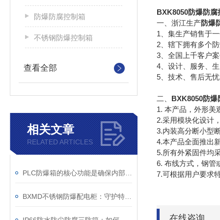
BXK8050
防爆防腐
防爆防腐控制箱
一、浙江生产
防爆
1、集生产销售于一
不锈钢防爆控制箱
2、辖下拥有多个
3、全国上千客户
4、设计、服务、
查看全部
5、技术、售后无忧
二、
BXK8050
防爆
1. 本产品，外形美
2.采用模块化设计
相关文章
3.内装高分断小
4.本产品全面推
RELATED ARTICLES
5.所有外紧固件均
6. 布线方式，钢
PLC防爆箱的核心功能是确保内部电子元件在危险的环境中安全运行
7.可根据用户要求
BXMD不锈钢防爆配电柜：守护特殊环境的电力安全设备
在线咨询