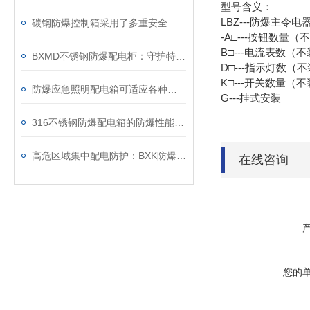
型号含义：
LBZ---防爆主令电
碳钢防爆控制箱采用了多重安全防护设计
-A□---按钮数量
B□---电流表数（
BXMD不锈钢防爆配电柜：守护特殊环境的电力安全设备
D□---指示灯数（
K□---开关数量（
防爆应急照明配电箱可适应各种复杂的工业现场环境
G---挂式安装
316不锈钢防爆配电箱的防爆性能测试方法
高危区域集中配电防护：BXK防爆集中电源箱应用
在线咨询
您的