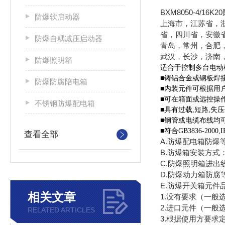
BXM8050-4/1
防爆软启动器
上海市，江苏省，
省，四川省，安徽
防爆自耦减压启动器
青岛，常州，合肥
武汉，长沙，济南
防爆照明箱
适合于控制多台电动
■铸铝合金或钢板焊接
防爆防腐陪电箱
■内装元件可根据用
■可在箱面或远控
不锈钢防爆配电箱
■具有过载
■钢管或
■符合GB3836-2000
查看全部
A.防爆配电箱防爆等级：
B.防爆箱安装方式：
C.防爆照明箱进出线
D.防爆动力箱防腐等
E.防爆开关箱元件
相关文章
1.没有要求（一般
2.进口元件（一般
RELATED ARTICLES
3.根据使用方要求