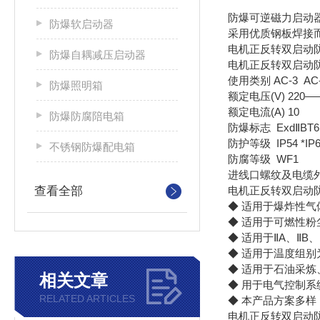
防爆可逆磁力启动
防爆软启动器
采用优质钢板焊接
电机正反转双启动
防爆自耦减压启动器
电机正反转双启动
使用类别 AC-3 AC
防爆照明箱
额定电压(V) 220——
额定电流(A) 10
防爆防腐陪电箱
防爆标志 ExdⅡBT6 
防护等级 IP54 *IP6
不锈钢防爆配电箱
防腐等级 WF1
进线口螺纹及电缆外径(φ
查看全部
电机正反转双启动
◆ 适用于爆炸性气
◆ 适用于可燃性粉尘
◆ 适用于ⅡA、ⅡB
◆ 适用于温度组别
◆ 适用于石油采
相关文章
◆ 用于电气控制
RELATED ARTICLES
◆ 本产品方案多
电机正反转双启动