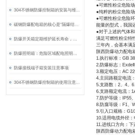
●可燃性粉尘危险场
304不锈钢防爆控制箱的安装与维护要点
●纯粹的粉尘危险
●可燃性粉尘危险环
碳钢防爆配电箱的核心是“隔爆结构+可靠连接”
能量的型式，我国还没
●对于上述的气体
满足可燃性粉尘特
防爆开关箱定期维护延长寿命，保防爆性能​
三年内，会基本满
陕西防爆动力配电
防爆照明箱：危险区域配电照明成套电控箱体
1.执行标准：GB 3836
2.防爆标志：ExdeⅡCT6 
防爆接线端子箱安装注意事项
3.额定电压：AC 220V/3
4.主回路额定电流：20A——
304不锈钢防爆控制箱的使用注意事项
5.支路数：2、4、6
6.支路额定电流：1A
7.防护等级：IP55、
8.防腐等级：F1、W
9.引入口规格：G1/
10.适用电缆外径：
11.进线口方向：
陕西防爆动力配电