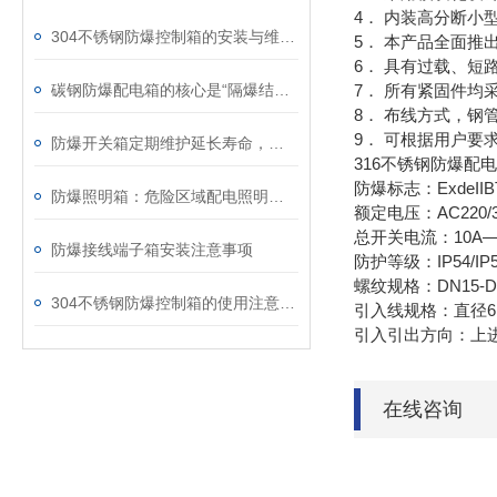
4． 内装高分断
304不锈钢防爆控制箱的安装与维护要点
5． 本产品全面
6． 具有过载、短
碳钢防爆配电箱的核心是“隔爆结构+可靠连接”
7． 所有紧固件均
8． 布线方式，钢
9． 可根据用户要
防爆开关箱定期维护延长寿命，保防爆性能​
316不锈钢防爆配电
防爆标志：ExdeIIBT4/
防爆照明箱：危险区域配电照明成套电控箱体
额定电压：AC220/38
总开关电流：10A—
防爆接线端子箱安装注意事项
防护等级：IP54/IP5
螺纹规格：DN15-DN
304不锈钢防爆控制箱的使用注意事项
引入线规格：直径6m
引入引出方向：上
在线咨询