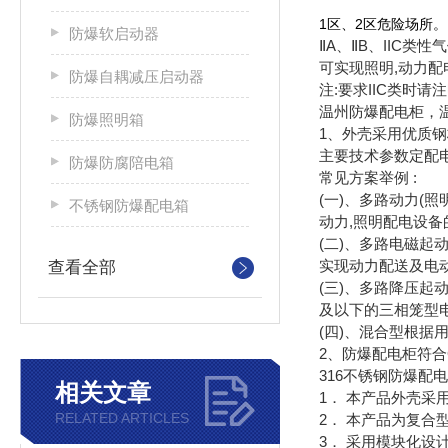
1区、2区危险场所。
防爆软启动器
ⅡA、ⅡB、IIC类
可实现照明,动力配
防爆自耦减压启动器
注:要求IIC类时请注
温州防爆配电柜，
防爆照明箱
1、外壳采用优质钢
主要技术参数定配
防爆防腐陪电箱
常见方案举例 :
(一)、多路动力(照
不锈钢防爆配电箱
动力,照明配电设备的电
(二)、多路电磁起
实现动力配送及电动机的
查看全部
(三)、多路降压起
及以下的三相笼型
(四)、混合型根
2、防爆配电柜符合GB3
316不锈钢防爆配电
相关文章
1． 本产品外壳采
RELATED ARTICLES
2． 本产品为复
3． 采用模块化设