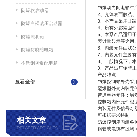
防爆动力配电箱生产
防爆软启动器
2、壳体表面酸洗
3、本产品采用曲路
防爆自耦减压启动器
4、所有外露紧固
5、本系产品适用于
防爆照明箱
表计量显示等之用
6、内装元件由我
防爆防腐陪电箱
7、内装元件主要
8、一般情况下，
不锈钢防爆配电箱
9、产品出厂铭牌
产品特点
查看全部
防爆控制箱外壳采
隔爆型外壳内装元
普通电器元件；增
控制箱内部元件根
内装元件及信号灯
可根据要求特制
相关文章
防爆控制箱内装各
RELATED ARTICLES
钢管或电缆布线均可