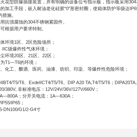
无火花型防爆插接装置，并有明确的设备位号指示板，指示板采用30
的加工手段，嵌入耐油老化硅胶“0”形密封圈，使箱体防护等级达I
的措施。
用抗强腐蚀的304不锈钢紧固件。
形可根据用户要求特制。
体环境1区、2区危险场所；
B、IIC级爆炸性气体环境；
尘环境20区、21区、22区；
为T1—T6的环境；
化、化工、酿酒、医药、油漆、纺织、印染、等爆炸性危险环境；
T4/T5/T6、ExdeIICT4/T5/T6、DIP A20 TA,T4/T5/T6；DIPA20TA,
/380V, 非标准电压：12V/24V/36V/127V/660V；
0A—800A；分开关电流：1A—630A；
P55/IP65；
DN100/G1/2-G4寸