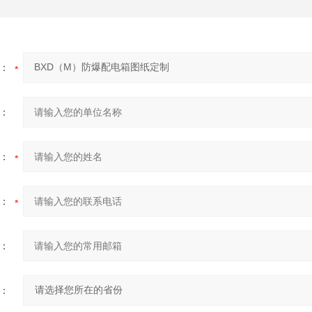
：
：
：
：
：
：