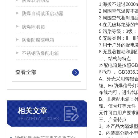
防爆软启动器
1.海拔不超过2000
2.周围空气温度不高
防爆自耦减压启动器
3.周围空气相对湿度
4.在无破坏绝缘的
防爆照明箱
5.污染等级：3级；
6.安装类别：II、II
防爆防腐陪电箱
7.用于户外的配电箱
8.无显著摇动和剧
不锈钢防爆配电箱
二、结构与特点
本配电箱是按照GB3
查看全部
型“d”》、GB3
A、外壳采用铸铝
钮、Ex防爆信号
布线均可，进出线
B、非标配电箱：
钮、信号灯等元件
相关文章
元件可由用户要求
RELATED ARTICLES
三、产品特点
1、本产品为隔爆
2、内装高分断小