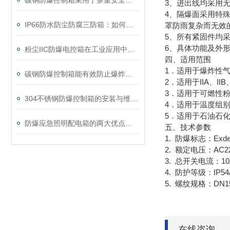
碳钢防爆控制箱采用了多重安全防护设计
3、进出线均采用
4、隔爆面采用特殊
IP66防水防尘防腐三防箱：如何守护精密设备的安全？
罩防雨复杂而无效
5、所有紧固件均采
6、具体功能及外
粉尘IIC防爆电控箱在工业应用中展现出了多项实用价值
四、适用范围
1．适用于爆炸性气
碳钢防爆控制箱能有效防止爆炸事故的发生
2．适用于IIA、II
3．适用于可燃性粉
304不锈钢防爆控制箱的安装与维护要点
4．适用于温度组别
5．适用于石油石
防爆应急照明配电箱的两大优点介绍
五、技术参数
1. 防爆标志：ExdeIIB
2. 额定电压：AC220
3. 总开关电流：1
4. 防护等级：IP54/I
5. 螺纹规格：DN15-
在线咨询