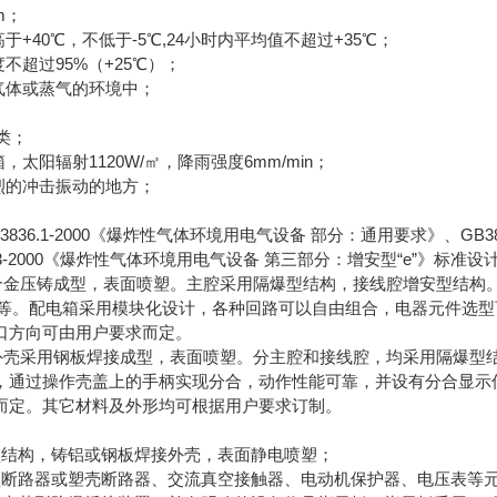
m；
于+40℃，不低于-5℃,24小时内平均值不超过+35℃；
不超过95%（+25℃）；
气体或蒸气的环境中；
I类；
，太阳辐射1120W/㎡，降雨强度6mm/min；
烈的冲击振动的地方；
836.1-2000《爆炸性气体环境用电气设备 部分：通用要求》、GB3
836.3-2000《爆炸性气体环境用电气设备 第三部分：增安型“e”
合金压铸成型，表面喷塑。主腔采用隔爆型结构，接线腔增安型结构。
灯等。配电箱采用模块化设计，各种回路可以自由组合，电器元件选
口方向可由用户要求而定。
外壳采用钢板焊接成型，表面喷塑。分主腔和接线腔，均采用隔爆型
，通过操作壳盖上的手柄实现分合，动作性能可靠，并设有分合显示
而定。其它材料及外形均可根据用户要求订制。
型结构，铸铝或钢板焊接外壳，表面静电喷塑；
型断路器或塑壳断路器、交流真空接触器、电动机保护器、电压表等