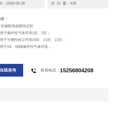
2026-06-28
访 问 量：416
描述：
M）防爆配电箱图纸定制
于爆炸性气体环境1区、2区；
于可燃性粉尘环境20区、21区、22区；
IIA、IIB级爆炸性气体环境；
于温度组别为T1-T6的环境；
于石油采炼、储存、化工、医药、纺织、印染、设施等爆炸性危险
15256804208
在线咨询
联系电话：