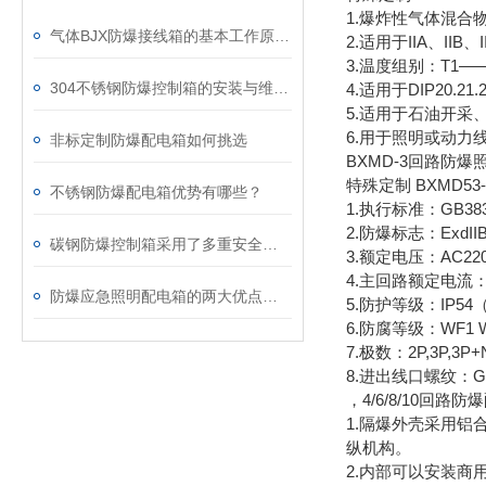
1.爆炸性气体混合
气体BJX防爆接线箱的基本工作原理讲解
2.适用于IIA、II
3.温度组别：T1—
304不锈钢防爆控制箱的安装与维护要点
4.适用于DIP20.2
5.适用于石油开
6.用于照明或动力
非标定制防爆配电箱如何挑选
BXMD-3回路防爆
特殊定制 BXMD5
不锈钢防爆配电箱优势有哪些？
1.执行标准：GB3836
2.防爆标志：ExdIIBT
碳钢防爆控制箱采用了多重安全防护设计
3.额定电压：AC220
4.主回路额定电流：1
防爆应急照明配电箱的两大优点介绍
5.防护等级：IP54（
6.防腐等级：WF1 
7.极数：2P,3P,3P+
8.进出线口螺纹：G1/2
，4/6/8/10回路
1.隔爆外壳采用
纵机构。
2.内部可以安装商