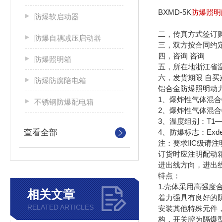
BXMD-5K
防爆照明
防爆软启动器
二，传真方式签订
防爆自耦减压启动器
三，双方按合同约
四，咨询 咨询
防爆照明箱
五，所在地浙江省
六，发货期限 自
防爆防腐陪电箱
铝合金防爆照明动
1、爆炸性气体混合
不锈钢防爆配电箱
2、爆炸性气体混合物
3、温度组别：T1—
查看全部
4、防爆标志：ExdeⅡ
注：要求ⅡC级请注
订货时应注明配动
进出线方向，进出
特点：
1.壳体采用高强
相关文章
着力强具有良好的防
RELATED ARTICLES
安装其他特殊元件
构，开关腔为隔爆