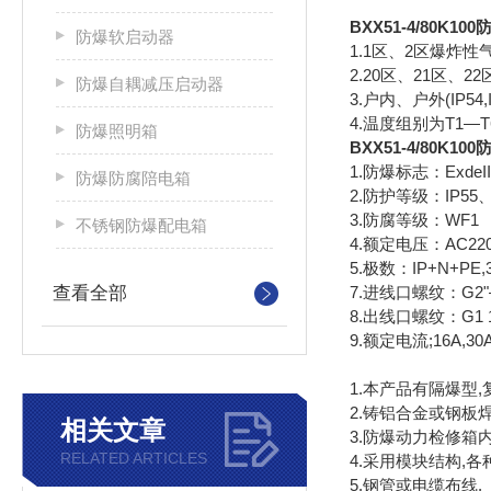
BXX51-4/80K1
防爆软启动器
1.1区、2区爆炸性
2.20区、21区、
防爆自耦减压启动器
3.户内、户外(IP54,I
4.温度组别为T1—
防爆照明箱
BXX51-4/80K1
1.防爆标志：ExdeIIB
防爆防腐陪电箱
2.防护等级：IP55、*
3.防腐等级：WF1
不锈钢防爆配电箱
4.额定电压：AC220
5.极数：IP+N+PE,
查看全部
7.进线口螺纹：G2
8.出线口螺纹：G1 1
9.额定电流;16A,30
1.本产品有隔爆型
2.铸铝合金或钢板
相关文章
3.防爆动力检修箱
RELATED ARTICLES
4.采用模块结构,
5.钢管或电缆布线.