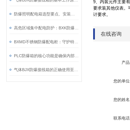
气体BJX防爆接线箱的基本工作原理讲解
9、内装元件主要有
要求装其他仪表。
防爆照明配电箱选型要点、安装与维护
计要求。
高危区域集中配电防护：BXK防爆集中电源箱应用
在线咨询
BXMD不锈钢防爆配电柜：守护特殊环境的电力安全设备
PLC防爆箱的核心功能是确保内部电子元件在危险的环境中安全运行
产品
气体BJX防爆接线箱的正确使用至关重要
您的单位
您的姓名
联系电话