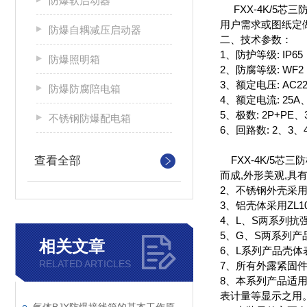
防爆软启动器
FXX-4K/5
用户需求或图纸定
防爆自耦减压启动器
二、技术参数：
1、防护等级: IP65
防爆照明箱
2、防腐等级: WF2
3、额定电压: AC220
防爆防腐陪电箱
4、额定电流: 25A、
5、极数: 2P+PE、
不锈钢防爆配电箱
6、回路数: 2、3、
查看全部
FXX-4K/5
而成,外形美观,
2、不锈钢外壳采
3、铝壳体采用ZL
4、L、S两系列抗
5、G、S两系列产
相关文章
6、L系列产品壳
RELATED ARTICLES
7、所有外露紧固
8、本系列产品适用
表计量等显示之用