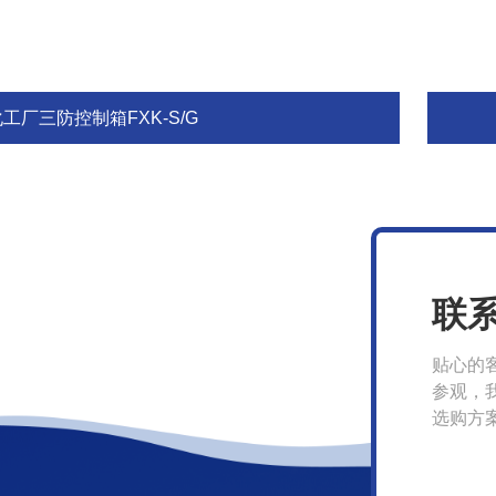
工厂三防控制箱FXK-S/G
联
贴心的
参观，
选购方