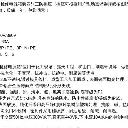
芯三防检修电源箱装四只三防插座（插座可根据用户现场需求选择或按图
做，质保一年，包您满意！
V/380V
63A
3P+PE、3P+N+PE
4、5、6
芯三防检修电源箱*应用于化工现场，露天工程，矿山口，潮湿环境等，
具有抗老化、不变形、抗冲击、抗静电、耐腐蚀等优点。
用306不锈钢,通过模具落料、成型工艺加工而成，表面镜面抛光处理
102铝合金压铸而成,结构轻巧,外形美观。
强酸、强碱、盐、海水、氨、氯离子腐蚀,防 腐等级为F2。
品为迷宫式防水结构,具有良好的防水、防尘性能,防护等级为IP65。
体表面酸洗、钝化后采用高压静电喷环氧树脂塑粉处理、抗酸、碱、盐腐
件均采用不锈钢，密封件采用硅橡胶，耐油耐酸、耐碱、耐高温。
于交流50Hz,电压380V以下,直流至440V以下,电流10A以内
。