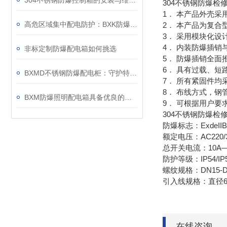
304不锈钢防爆控制箱的安装与维护要点
304不锈钢防爆检
1． 本产品外壳采
高危区域集中配电防护：BXK防爆集中电源箱应用
2． 本产品为复
3． 采用模块化
4． 内装防爆插
非标定制防爆配电箱如何挑选
5． 防爆插销全
6． 具有过载、
BXMD不锈钢防爆配电柜：守护特殊环境的电力安全设备
7． 所有紧固件均
8． 布线方式，
BXM防爆照明配电箱具备优良的防尘防水功能
9． 可根据用户要
304不锈钢防爆检
防爆标志：ExdeIIBT4/
额定电压：AC220/38
总开关电流：10A—
防护等级：IP54/IP5
螺纹规格：DN15-DN
引入线规格：直径6
在线咨询