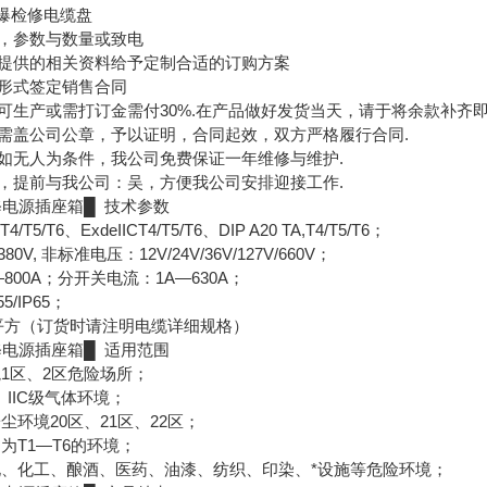
00防爆检修电缆盘
格，参数与数量或致电
供提供的相关资料给予定制合适的订购方案
真形式签定销售合同
可生产或需打订金需付30%.在产品做好发货当天，请于将余款补齐即
方需盖公司公章，予以证明，合同起效，双方严格履行合同.
，如无人为条件，我公司免费保证一年维修与维护.
司，提前与我公司：吴，方便我公司安排迎接工作.
修电源插座箱█ 技术参数
T5/T6、ExdeIICT4/T5/T6、DIP A20 TA,T4/T5/T6；
0V, 非标准电压：12V/24V/36V/127V/660V；
800A；分开关电流：1A—630A；
5/IP65；
50平方（订货时请注明电缆详细规格）
修电源插座箱█ 适用范围
1区、2区危险场所；
B、IIC级气体环境；
尘环境20区、21区、22区；
为T1—T6的环境；
化、化工、酿酒、医药、油漆、纺织、印染、*设施等危险环境；