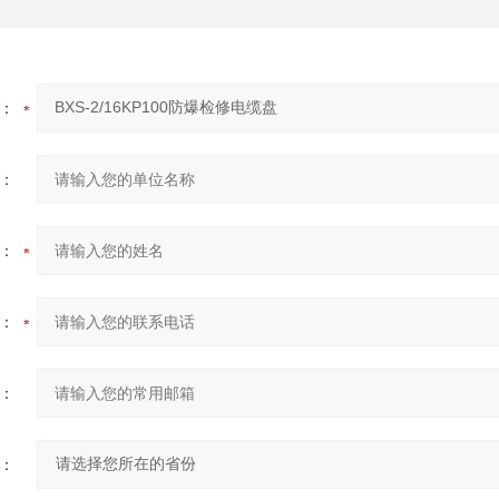
：
：
：
：
：
：