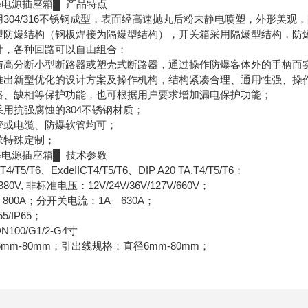
修电源插座箱█ 产品特点
用304/316不锈钢成型，表面经高速抛丸后粉末静电喷塑，外形美
合型防爆结构（钢板焊接为隔爆型结构），开关箱采用隔爆型结构，防
设计，各种回路可以自由组合；
销与高分断小型断路器或塑壳式断路器，通过操作防爆客体外的手柄而
面推出新型优化的设计方案及操作机构，结构紧凑合理、通用性强、操
短路、缺相等保护功能，也可根据用户要求增加漏电保护功能；
采用抗强腐蚀的304不锈钢材质；
钢管或电缆、防爆软管均可；
求特殊定制；
修电源插座箱█ 技术参数
T5/T6、ExdeIICT4/T5/T6、DIP A20 TA,T4/T5/T6；
0V, 非标准电压：12V/24V/36V/127V/660V；
800A；分开关电流：1A—630A；
5/IP65；
100/G1/2-G4寸
mm-80mm；引出线规格：直径6mm-80mm；