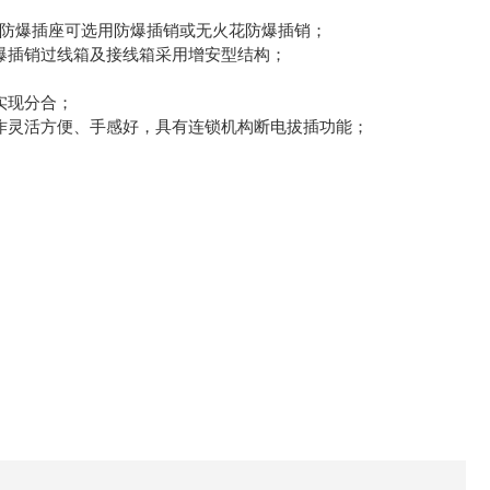
观，防爆插座可选用防爆插销或无火花防爆插销；
爆插销过线箱及接线箱采用增安型结构；
实现分合；
作灵活方便、手感好，具有连锁机构断电拔插功能；