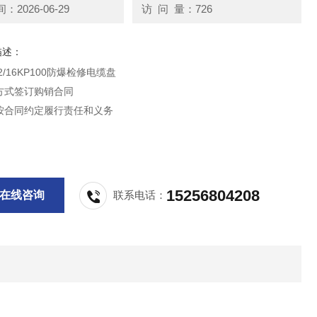
2026-06-29
访 问 量：726
描述：
2/16KP100防爆检修电缆盘
方式签订购销合同
按合同约定履行责任和义务
五，所在地 浙江省温州市柳市镇智广工业园
期限 自买家付款之日起三天内发货
15256804208
在线咨询
联系电话：