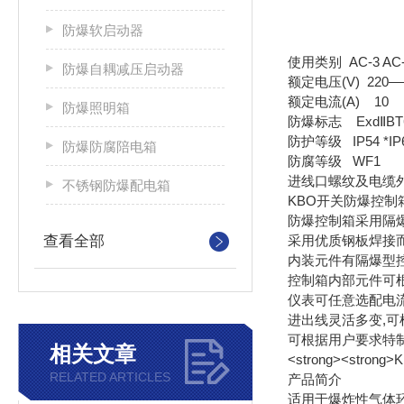
防爆软启动器
使用类别 AC-3 AC
防爆自耦减压启动器
额定电压(V) 220—
额定电流(A) 10
防爆照明箱
防爆标志 ExdⅡBT6 
防护等级 IP54 *IP
防爆防腐陪电箱
防腐等级 WF1
进线口螺纹及电缆外径(φ
不锈钢防爆配电箱
KBO开关防爆控制
防爆控制箱采用隔
查看全部
采用优质钢板焊接
内装元件有隔爆型
控制箱内部元件可
仪表可任意选配电流
进出线灵活多变,
可根据用户要求特制。符
相关文章
<strong><stron
RELATED ARTICLES
产品简介
适用于爆炸性气体环