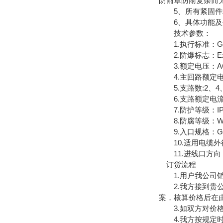
防雨罩防雨复杂而
5、所有紧固件均
6、具体功能及
技术参数：
1.执行标准：GB 383
2.防爆标志：ExdeⅡ
3.额定电压：AC 2
4.主回路额定电流
5.支路数:2、4、
6.支路额定电流：1A
7.防护等级：IP54(
8.防腐等级：W
9.入口规格：G1/
10.适用电缆外径
11.进线口方向
订货流程
1.用户我公司销
2.我方接到贵公
案，核算价格后在
3.如双方对价格
4.我方按规定时