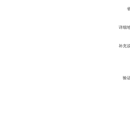
详细
补充
验