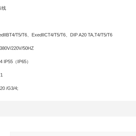
布线
/T5/T6、ExedIICT4/T5/T6、DIP A20 TA,T4/T5/T6
/220V/50HZ
P55（IP65）
1
/G3/4;