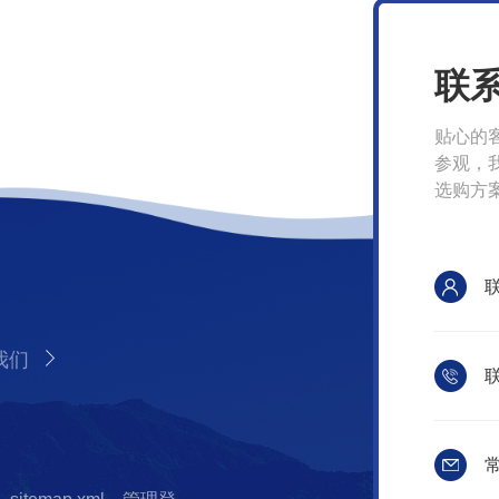
联
贴心的
参观，
选购方
我们
联
常