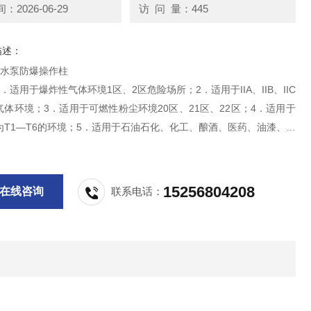
2026-06-29
访 问 量：445
描述：
/水泵防爆操作柱
．适用于爆炸性气体环境1区、2区危险场所；2．适用于IIA、IIB、IIC
体环境；3．适用于可燃性粉尘环境20区、21区、22区；4．适用于
为T1—T6的环境；5．适用于石油石化、化工、酿酒、医药、油漆、纺
、*设施等爆炸性危险环境；
15256804208
在线咨询
联系电话：