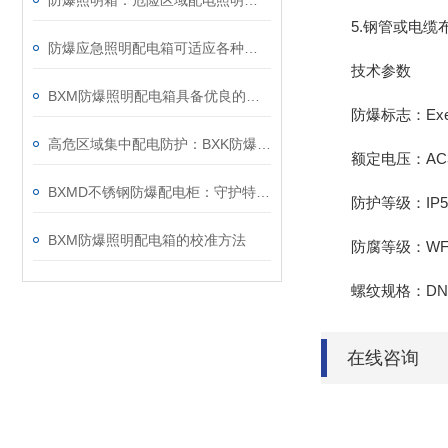
防爆照明箱：危险区域配电照明成套电控箱体
5.钢管或电缆
防爆应急照明配电箱可适应各种复杂的工业现场环境
技术参数
BXM防爆照明配电箱具备优良的防尘防水功能
防爆标志：ExedIIBT4
高危区域集中配电防护：BXK防爆集中电源箱应用
额定电压：AC380V
BXMD不锈钢防爆配电柜：守护特殊环境的电力安全设备
防护等级：IP54 I
BXM防爆照明配电箱的校准方法
防腐等级：WF
螺纹规格：DN20 
在线咨询