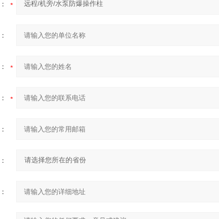
：
：
：
：
：
：
：